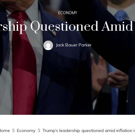
ECONOMY
ship Questioned Amid I
Jack Bauer Parker
ome
Economy
Trump’s leadership questioned amid inflation 