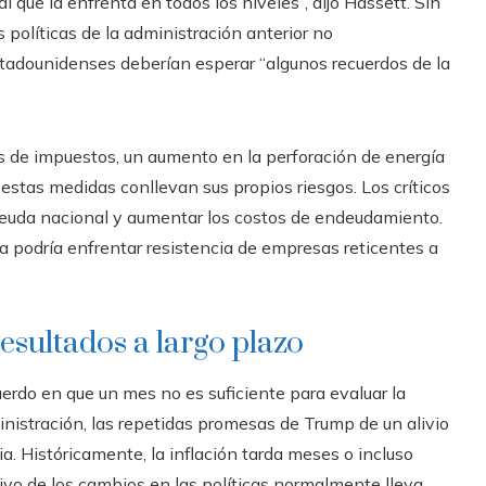
 que la enfrenta en todos los niveles”, dijo Hassett. Sin
 políticas de la administración anterior no
stadounidenses deberían esperar “algunos recuerdos de la
 de impuestos, un aumento en la perforación de energía
 estas medidas conllevan sus propios riesgos. Los críticos
 deuda nacional y aumentar los costos de endeudamiento.
a podría enfrentar resistencia de empresas reticentes a
esultados a largo plazo
rdo en que un mes no es suficiente para evaluar la
inistración, las repetidas promesas de Trump de un alivio
. Históricamente, la inflación tarda meses o incluso
tivo de los cambios en las políticas normalmente lleva