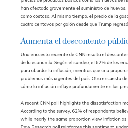
precios de productos básicos como los huevos se han
han afectado gravemente el suministro de huevos, h
como costoso. Al mismo tiempo, el precio de la gasol
cuatro centavos por galón desde que Trump regresó
Aumenta el descontento públi
Una encuesta reciente de CNN resalta el desconte
de la economía. Según el sondeo, el 62% de los en
para abordar la inflación, mientras que una proporci
problemas más urgentes del país. Otra encuesta d
cómo la inflación influye profundamente en las pre
A recent CNN poll highlights the dissatisfaction m
According to the survey, 62% of respondents belie
while nearly the same proportion view inflation as
Pew Research poll reinforces this sentiment, unde