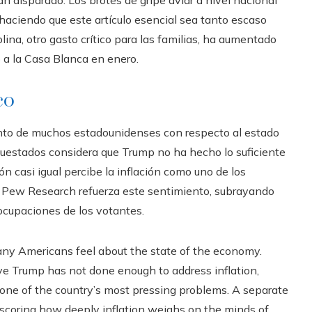
 disparado. Los brotes de gripe aviar a nivel nacional
aciendo que este artículo esencial sea tanto escaso
ina, otro gasto crítico para las familias, ha aumentado
 a la Casa Blanca en enero.
co
nto de muchos estadounidenses con respecto al estado
cuestados considera que Trump no ha hecho lo suficiente
ón casi igual percibe la inflación como uno de los
e Pew Research refuerza este sentimiento, subrayando
ocupaciones de los votantes.
any Americans feel about the state of the economy.
ve Trump has not done enough to address inflation,
 one of the country’s most pressing problems. A separate
rscoring how deeply inflation weighs on the minds of